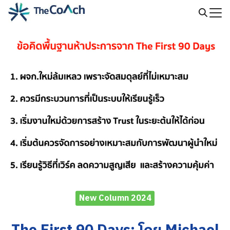
Skip
to
Search
content
for:
New Column 2024