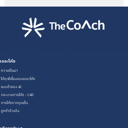
เดอะโค้ช
ความเป็นมา
โค้ช/พี่เลี้ยงของเดอะโค้ช
แบบจำลอง 4I
กระบวนการโค้ช - C4D
การโค้ชจากจุดแข็ง
ลูกค้าอ้างอิง