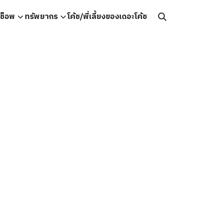
คช็อพ
ทรัพยากร
โค้ช/พี่เลี้ยงของเดอะโค้ช