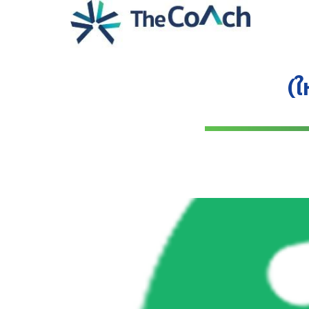
Skip
to
content
Se
for
(ใ