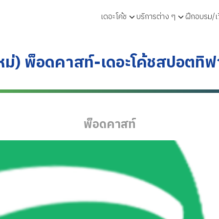
เดอะโค้ช
บริการต่าง ๆ
ฝึกอบรม/เว
arch
:
หม่) พ็อดคาสท์-เดอะโค้ชสปอตทิ
พ็อดคาสท์