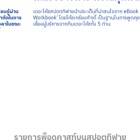
ียนรู้ผ่าน
เดอะโค้ชสปอตทิฟายนำประเด็นที่น่าสนใจจาก eBook
าจำกัดในการ
Workbook’ โดยโค้ชเกรียงศักดิ์ เป็นฐานในการพูดคุย 
้เวลาในขณะ
เลี้ยงผู้บริหารจากทีมเดอะโค้ชทั้ง 5 ท่าน
์
รายการพ็อดคาสท์บนสปอตทิฟาย