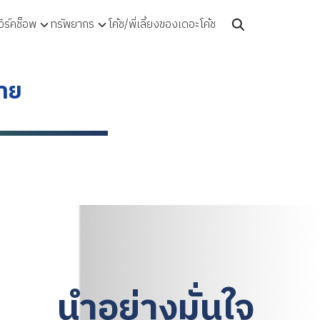
ิร์คช็อพ
ทรัพยากร
โค้ช/พี่เลี้ยงของเดอะโค้ช
ฟาย
นำอย่างมั่นใจ