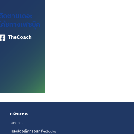
ติดตามเดอะ
โค้ชทางเฟซบุ๊ค
TheCoach
ทรัพยากร
บทความ
หนังสืออิเล็คทรอนิกส์-eBooks