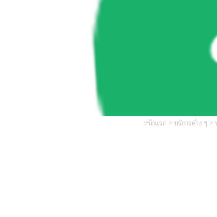
หน้าแรก > บริการต่าง ๆ >