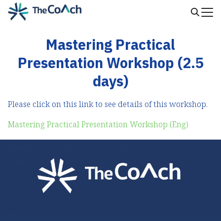
Skip
to
Search
content
for:
Mastering Practical
Presentation Workshop (2.5
days)
Please click on this link to see details of this workshop.
Mastering Practical Presentation Workshop (Eng)