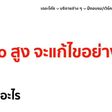
เดอะโค้ช
บริการต่าง ๆ
ฝึกอบรม/เวิร์
earch
r: