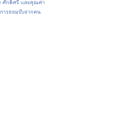
 ศักดิ์ศรี และคุณค่า
งการการยอมรับจากคน