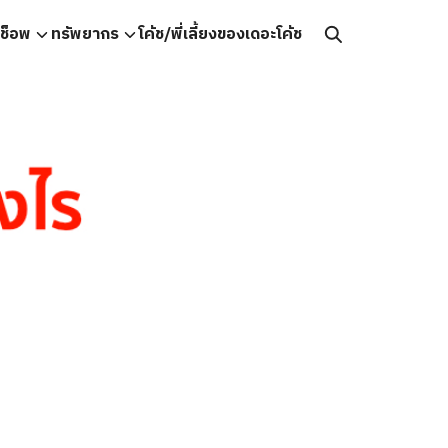
คช็อพ
ทรัพยากร
โค้ช/พี่เลี้ยงของเดอะโค้ช