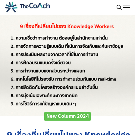
Skip
to
Search
content
for:
New Column 2024