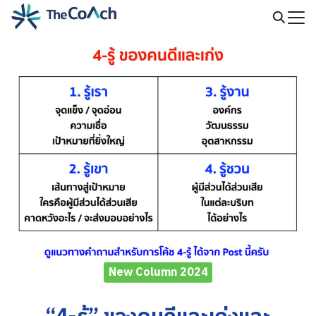
Skip
to
Search
content
for:
New Column 2024