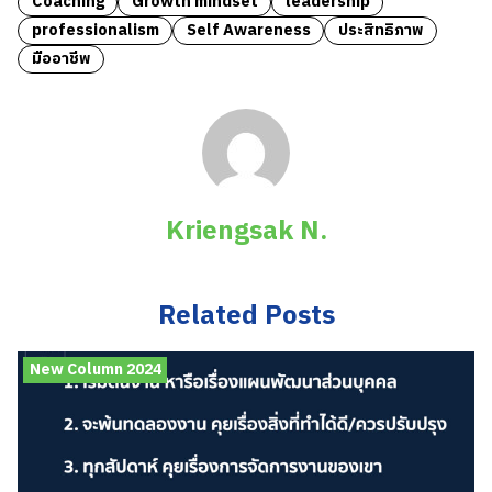
Coaching
Growth mindset
leadership
professionalism
Self Awareness
ประสิทธิภาพ
มืออาชีพ
Kriengsak N.
Related Posts
New Column 2024