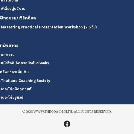
การโค้ชทีม
พี่เลี้ยงผู้บริหาร
ฝึกอบรม/เวิร์คช็อพ
Mastering Practical Presentation Workshop (2.5 วัน)
ทรัพยากร
บทความ
หนังสืออิเล็คทรอนิกส์-eBooks
ทรัพยากรเพิ่มเติม
Thailand Coaching Society
เดอะโค้ชพ็อดคาสท์
เดอะโค้ชยูทิวบ์
©2026 WWW.THECOACH.IN.TH. ALL RIGHTS RESERVED.