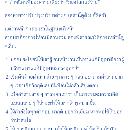
ค. ตำหนิคนที่มองความเสี่ยงว่า “มองโลกแง่ร้าย”
ลองหาทางปรับปรุงบริบทต่าง ๆ เหล่านี้ดูด้วยก็ดีครับ
แต่ว่าหลัก ๆ เลย เราในฐานะหัวหน้า
หากเราต้องการให้คนมีส่วนร่วม ลองพิจารณาวิธีการเหล่านี้ดู
ครับ…
บอกประโยชน์ให้เขารู้ คนหน้างานเห็นทางแก้ปัญหาดีกว่าผู้
บริหาร การแก้ปัญหาจะตรงจุดกว่า
เริ่มต้นด้วยคำถามง่าย ๆ กลาง ๆ ก่อน อย่าถามคำถามยาก
ๆ เวลาเกิดวิกฤติเลยทันทีคนไม่กล้าเสี่ยงตอบ
เมื่อคำถามง่าย ๆ การบอกเขาว่า เป็นการระดมความคิด
แบบสบาย ๆ ก็น่าจะทำให้เขากล้าพูดมากขึ้น
ให้กำลังใจทุกคำตอบ หากดี บอกว่าเยี่ยม หากพอใช้ได้บอก
ว่าน่าสนใจ
ให้เวลาคิดหน่อย ถาม แล้วให้เขาคิด จดโน้ตไว้ แล้วเปิด