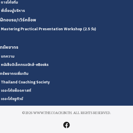
การโค้ชทีม
พี่เลี้ยงผู้บริหาร
ฝึกอบรม/เวิร์คช็อพ
Mastering Practical Presentation Workshop (2.5 วัน)
ทรัพยากร
บทความ
หนังสืออิเล็คทรอนิกส์-eBooks
ทรัพยากรเพิ่มเติม
Thailand Coaching Society
เดอะโค้ชพ็อดคาสท์
เดอะโค้ชยูทิวบ์
©2026 WWW.THECOACH.IN.TH. ALL RIGHTS RESERVED.