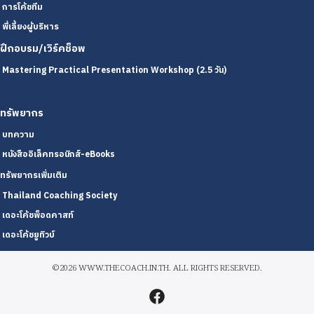
การโค้ชทีม
พี่เลี้ยงผู้บริหาร
ฝึกอบรม/เวิร์คช็อพ
Mastering Practical Presentation Workshop (2.5 วัน)
ทรัพยากร
บทความ
หนังสืออิเล็คทรอนิกส์-eBooks
ทรัพยากรเพิ่มเติม
Thailand Coaching Society
เดอะโค้ชพ็อดคาสท์
เดอะโค้ชยูทิวบ์
©2026 WWW.THECOACH.IN.TH. ALL RIGHTS RESERVED.