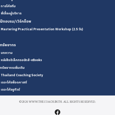
การโค้ชทีม
พี่เลี้ยงผู้บริหาร
ฝึกอบรม/เวิร์คช็อพ
Mastering Practical Presentation Workshop (2.5 วัน)
ทรัพยากร
บทความ
หนังสืออิเล็คทรอนิกส์-eBooks
ทรัพยากรเพิ่มเติม
Thailand Coaching Society
เดอะโค้ชพ็อดคาสท์
เดอะโค้ชยูทิวบ์
©2026 WWW.THECOACH.IN.TH. ALL RIGHTS RESERVED.