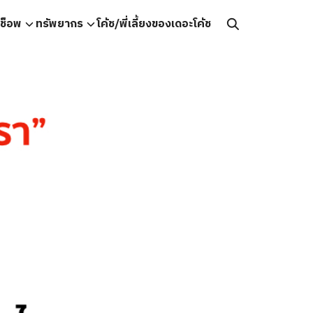
คช็อพ
ทรัพยากร
โค้ช/พี่เลี้ยงของเดอะโค้ช