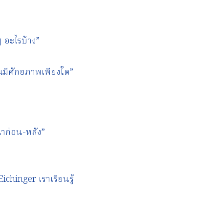
 อะไรบ้าง”
ณมีศักยภาพเพียงใด”
าก่อน-หลัง”
hinger เราเรียนรู้