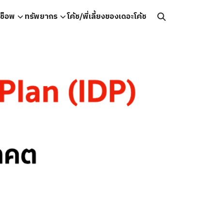
คช็อพ
ทรัพยากร
โค้ช/พี่เลี้ยงของเดอะโค้ช