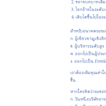
ขยายบทบาทเดิมเพ
โยกย้ายในระดับเ
เติบโตขึ้นไปในระดั
สำหรับอนาคตระยะย
ก. ผู้เชี่ยวชาญเชิงลึ
ข. ผู้บริหารระดับสูง
ค. ออกไปเป็นผู้ปร
ง. ออกไปเป็น Freel
เราต้องเพิ่มคุณค่าใ
ขึ้น
หากใครคิดว่าจะขอท
ก. วันหนึ่งบริษัท