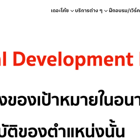
เดอะโค้ช
บริการต่าง ๆ
ฝึกอบรม/เวิร์
earch
r: