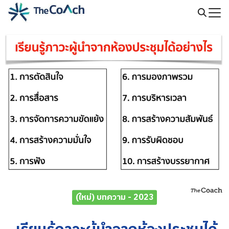
Skip
to
Search
content
for:
(ใหม่) บทความ - 2023