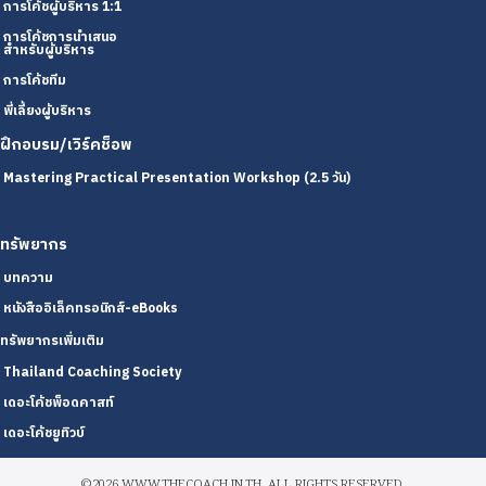
การโค้ชผู้บริหาร 1:1
การโค้ชการนำเสนอ
สำหรับผู้บริหาร
การโค้ชทีม
พี่เลี้ยงผู้บริหาร
ฝึกอบรม/เวิร์คช็อพ
Mastering Practical Presentation Workshop (2.5 วัน)
ทรัพยากร
บทความ
หนังสืออิเล็คทรอนิกส์-eBooks
ทรัพยากรเพิ่มเติม
Thailand Coaching Society
เดอะโค้ชพ็อดคาสท์
เดอะโค้ชยูทิวบ์
©2026 WWW.THECOACH.IN.TH. ALL RIGHTS RESERVED.