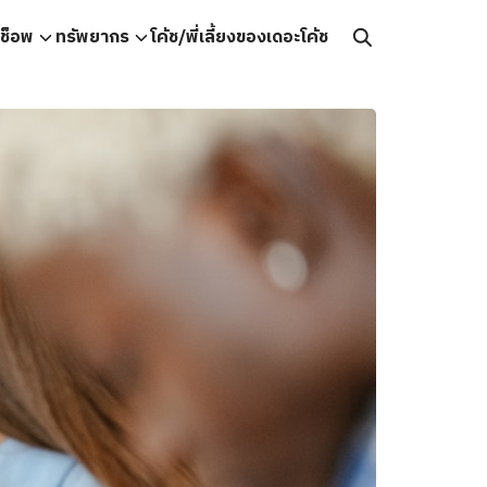
คช็อพ
ทรัพยากร
โค้ช/พี่เลี้ยงของเดอะโค้ช