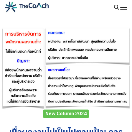
Skip
to
Search
content
for:
New Column 2024