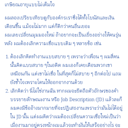
เกษียณอายุแบบไม่เต็มใจ
ผมลองเปรียบเทียบดูกับองค์กรเราซึ่งได้ทั้งโบนัสและเงิน
เดือนขึ้น แม้จะไม่มาก แต่ก็ดีกว่าคนอื่นเยอะ
ผมเลยเปลี่ยนมุมมองใหม่ ถ้าอยากจะเป็นเยี่ยงอย่างให้คนรุ่น
หลัง ผมต้องเลิกความเชื่อแบบเดิม ๆ หลายข้อ เช่น
ต้องเลิกคิดทำงานแบบสบาย ๆ เพราะว่าเพื่อน ๆ ผมสี่คน
นั้นคิดแบบสบาย ๆในอดีต ผมเองก็เคยเตือนพวกเขา
เหมือนกัน แต่เขาไม่เชื่อ ในที่สุดก็ไม่สบาย ๆ อีกต่อไป แถม
ยังช้ำใจเพราะโดนให้ออกจากงานด้วย
เลิกคิดว่า นี่ไม่ใช่งานฉัน หากผมจะยึดถือตัวอักษรของคำ
บรรยายลักษณะงาน หรือ Job Description (JD) แล้วละก็
ผมคงมีข้ออ้างมากมายที่จะปฏิเสธงานเพราะว่ามันไม่ได้อยู่
ใน JD นั้น แต่ผมคิดว่าผมต้องเปลี่ยนความเชื่อใหม่เป็นว่า
เมื่องานมาอยู่ตรงหน้าผมแล้วจะทำมันให้เสร็จอย่างไร จะ