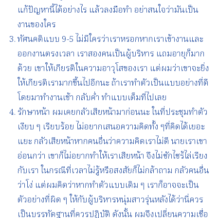
แก้ปัญหานี้ได้อย่างไร แล้วลงมือทำ อย่าสนใจว่ามันเป็น
งานของใคร
ทัศนคติแบบ 9-5 ไม่มีใครว่าเราหรอกหากเราเข้างานและ
ออกงานตรงเวลา เราสองคนเป็นผู้บริหาร แถมอายุก็มาก
ด้วย เขาให้เกียรติในความอาวุโสของเรา แต่ผมว่าเขาจะยิ่ง
ให้เกียรติเรามากขึ้นไปอีกนะ ถ้าเราทำตัวเป็นแบบอย่างที่ดี
โดยมาทำงานเช้า กลับค่ำ ทำแบบเต็มที่ไปเลย
รักษาหน้า ผมเคยกลัวเสียหน้ามาก่อนนะ ในที่ประชุมทำตัว
เงียบ ๆ เรียบร้อย ไม่อยากเสนอความคิดทั้ง ๆที่คิดได้เยอะ
แยะ กลัวเสียหน้าหากคนอื่นว่าความคิดเราไม่ดี นายเราเขา
อ่อนกว่า เขาก็ไม่อยากทำให้เราเสียหน้า จึงไม่ซักไซร้ไล่เรียง
กับเรา ในกรณีที่เวลาไม่รู้หรือสงสัยก็ไม่กล้าถาม กลัวคนอื่น
ว่าโง่ แต่ผมคิดว่าหากทำตัวแบบเดิม ๆ เราก็อาจจะเป็น
ตัวอย่างที่ผิด ๆ ให้กับผู้บริหารหนุ่มสาวรุ่นหลังได้ว่านี่ควร
เป็นบรรทัดฐานที่ควรปฏิบัติ ดังนั้น ผมจึงเปลี่ยนความเชื่อ