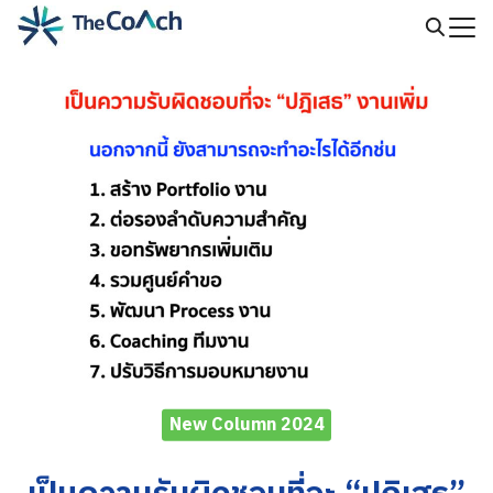
Skip
to
Search
content
for:
New Column 2024