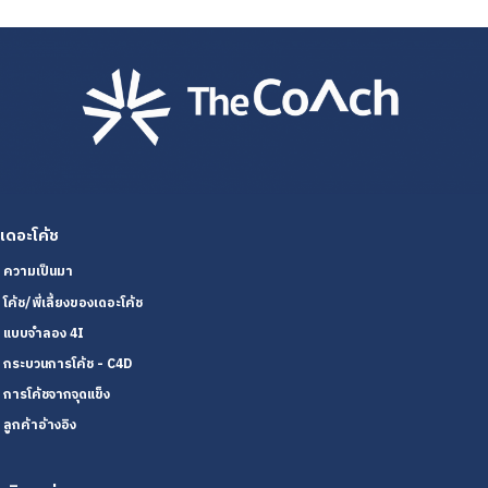
เดอะโค้ช
ความเป็นมา
โค้ช/พี่เลี้ยงของเดอะโค้ช
แบบจำลอง 4I
กระบวนการโค้ช - C4D
การโค้ชจากจุดแข็ง
ลูกค้าอ้างอิง