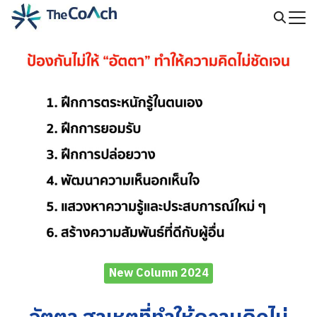
Skip
to
Search
content
for:
New Column 2024