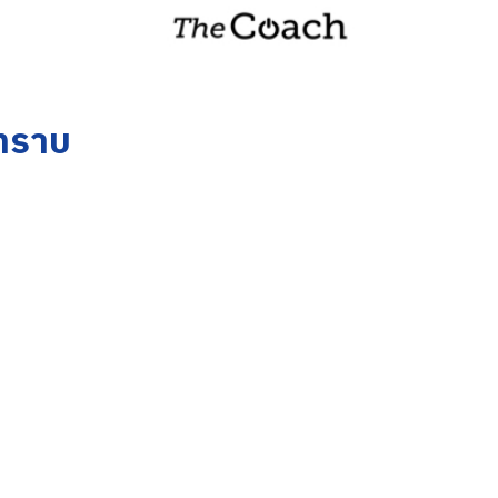
าทราบ