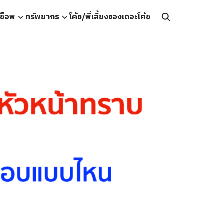
คช็อพ
ทรัพยากร
โค้ช/พี่เลี้ยงของเดอะโค้ช