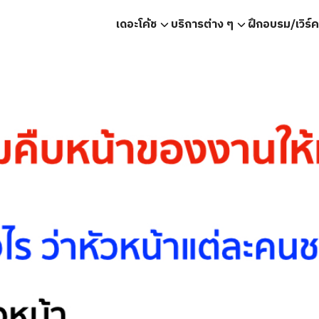
เดอะโค้ช
บริการต่าง ๆ
ฝึกอบรม/เวิร์
earch
r: