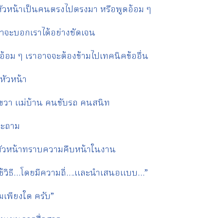
าหัวหน้าเป็นคนตรงไปตรงมา หรือพูดอ้อม ๆ
าจะบอกเราได้อย่างชัดเจน
อ้อม ๆ เราอาจจะต้องข้ามไปเทคนิคข้ออื่น
จหัวหน้า
อขวา แม่บ้าน คนขับรถ คนสนิท
นจะถาม
หัวหน้าทราบความคืบหน้าในงาน
ช้วิธี…โดยมีความถี่….และนำเสนอแบบ…”
มเพียงใด ครับ”