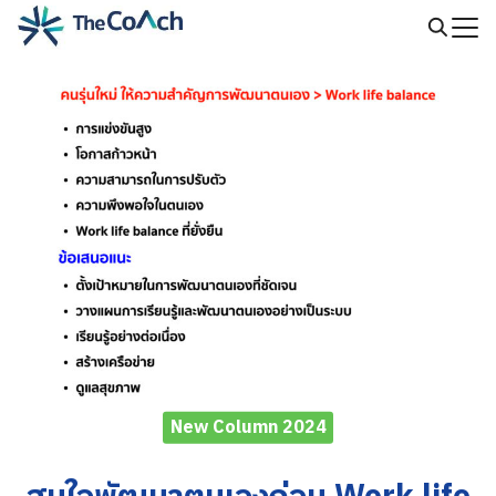
Skip
to
Search
content
for:
New Column 2024