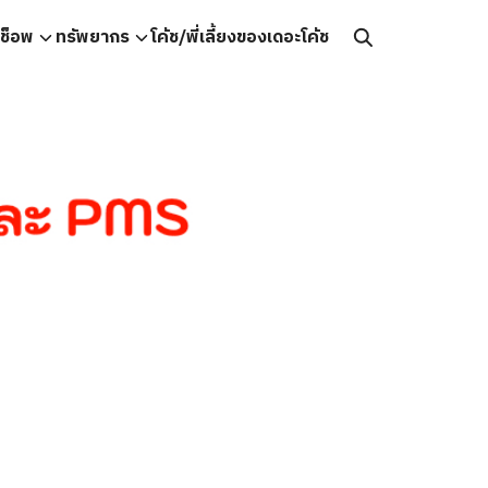
คช็อพ
ทรัพยากร
โค้ช/พี่เลี้ยงของเดอะโค้ช