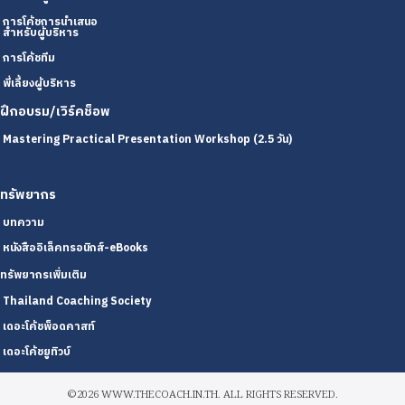
การโค้ชการนำเสนอ
สำหรับผู้บริหาร
การโค้ชทีม
พี่เลี้ยงผู้บริหาร
ฝึกอบรม/เวิร์คช็อพ
Mastering Practical Presentation Workshop (2.5 วัน)
ทรัพยากร
บทความ
หนังสืออิเล็คทรอนิกส์-eBooks
ทรัพยากรเพิ่มเติม
Thailand Coaching Society
เดอะโค้ชพ็อดคาสท์
เดอะโค้ชยูทิวบ์
©2026 WWW.THECOACH.IN.TH. ALL RIGHTS RESERVED.