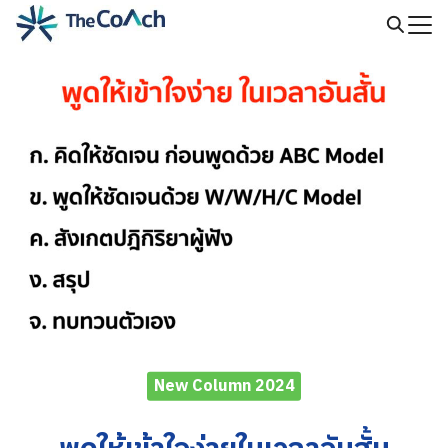
Skip
to
Search
content
for:
New Column 2024