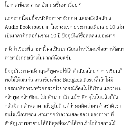
โอกาสพัฒนาภาษาอังกฤษขึ้นมาเรื่อย ๆ
นอกจากนี้ผมซื้อหนังสือภาษาอังกฤษ และหนังสือเสียง
Audio Book เยอะมาก ในช่วงแรก ประมาณเดือนละ 10 เล่ม
เป็นเวลาติดต่อกันร่วม 10 ปี ปัจจุบันก็ซื้อลดลงเยอะมาก
หวังว่าเรื่องที่เล่ามานี้ คงเป็นบทเรียนสำหรับคนที่อยากพัฒนา
ภาษาอังกฤษบ้างไม่มากก็น้อยครับ
ปัจจุบัน ภาษาอังกฤษก็พูดพอใช้ได้ สำเนียงไทย ๆ การเขียนก็
พอใช้ได้เช่นกัน งานเขียนที่ลง Bangkok Post นั้นถ้าไม่มี
บรรณาธิการมาช่วยตรวจไวยากรณ์ก็คงไม่ได้เรื่อง แต่ว่าผม
กล้าพูด กล้าเขียน ไม่กลัวมาก นัก แม้ว่าลึก ๆในใจแล้วก็ยัง
กลัวผิด กลัวพลาด กลัวดูไม่ดี แต่ว่าผมคิดว่าคนต่างชาติเขา
สนใจเนื้อหาของ เรามากกว่าความสละสลวยของภาษา ที่
สำคัญเราพยายามให้ดีที่สุดที่จะทำให้เขาเข้าใจด้วยการใช้