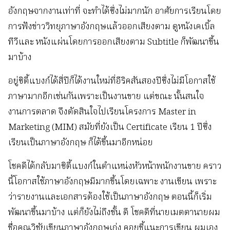
อังกฤษจากงานเท่าที่ จะทำได้ซึ่งไม่มากนัก อาศัยการเรียนโดย
การฟังข่าววิทยุภาษาอังกฤษแล้วออกเสียงตาม ดูหนังเคเบิ้ล
ทีวีและ หนังแผ่นโดยการออกเสียงตาม Subtitle ก็พัฒนาขึ้น
มาบ้าง
อยู่ซิตี้แบงก์ได้สี่ปีก็ได้งานใหม่ที่อีริคสันสองปีซึ่งไม่มีโอกาสใช้
ภาษามากอีกเช่นกันเพราะเป็นงานขาย แต่ขณะ นั้นสนใจ
งานการตลาด จึงตัดสินใจไปเรียนโครงการ Master in
Marketing (MIM) สมัยที่ยังเป็น Certificate เรียน 1 ปีซึ่ง
เรียนเป็นภาษาอังกฤษ ก็ได้ขึ้นมาอีกหน่อย
โชคดีได้กลับมาซิตี้แบงก์ในตำแหน่งหัวหน้าพนักงานขาย คราว
นี้โอกาสใช้ภาษาอังกฤษมีมากขึ้นโดยเฉพาะ งานเขียน เพราะ
ว่ารายงานและเอกสารต้องใช้เป็นภาษาอังกฤษ ตอนนี้ก็เริ่ม
พัฒนาขึ้นมาบ้าง แต่ก็ยังไม่ถึงขั้น ดี โชคดีที่นายเมตตานายผม
ชื่อคุณวิชัยเขียนภาษาอังกฤษเก่ง คอยชี้แนะการเขียน ผมเอง