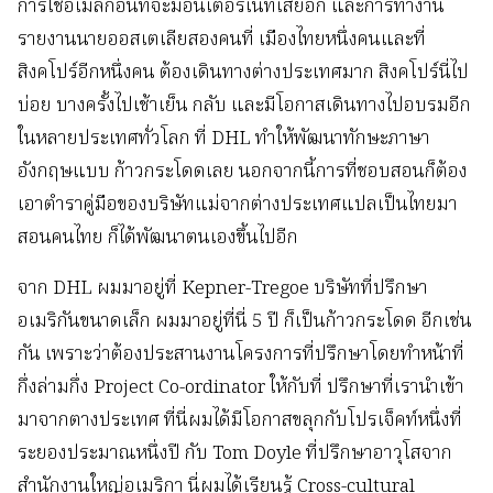
การใช้อีเมลก่อนที่จะมีอินเตอร์เน็ทเสียอีก และการทำงาน
รายงานนายออสเตเลียสองคนที่ เมืองไทยหนึ่งคนและที่
สิงคโปร์อีกหนึ่งคน ต้องเดินทางต่างประเทศมาก สิงคโปร์นี่ไป
บ่อย บางครั้งไปเช้าเย็น กลับ และมีโอกาสเดินทางไปอบรมอีก
ในหลายประเทศทั่วโลก ที่ DHL ทำให้พัฒนาทักษะภาษา
อังกฤษแบบ ก้าวกระโดดเลย นอกจากนี้การที่ชอบสอนก็ต้อง
เอาตำราคู่มือของบริษัทแม่จากต่างประเทศแปลเป็นไทยมา
สอนคนไทย ก็ได้พัฒนาตนเองขึ้นไปอีก
จาก DHL ผมมาอยู่ที่ Kepner-Tregoe บริษัทที่ปรึกษา
อเมริกันขนาดเล็ก ผมมาอยู่ที่นี่ 5 ปี ก็เป็นก้าวกระโดด อีกเช่น
กัน เพราะว่าต้องประสานงานโครงการที่ปรึกษาโดยทำหน้าที่
กึ่งล่ามกึ่ง Project Co-ordinator ให้กับที่ ปรึกษาที่เรานำเข้า
มาจากตางประเทศ ที่นี่ผมได้มีโอกาสขลุกกับโปรเจ็คท์หนึ่งที่
ระยองประมาณหนึ่งปี กับ Tom Doyle ที่ปรึกษาอาวุโสจาก
สำนักงานใหญ่อเมริกา นี่ผมได้เรียนรู้ Cross-cultural