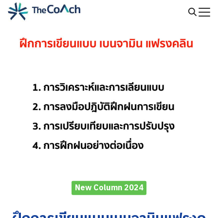
Skip
to
Search
content
for:
New Column 2024