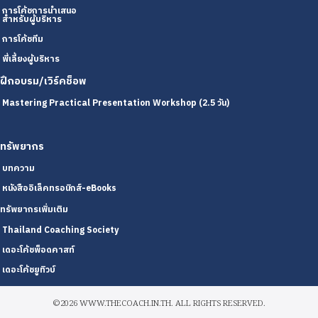
การโค้ชการนำเสนอ
สำหรับผู้บริหาร
การโค้ชทีม
พี่เลี้ยงผู้บริหาร
ฝึกอบรม/เวิร์คช็อพ
Mastering Practical Presentation Workshop (2.5 วัน)
ทรัพยากร
บทความ
หนังสืออิเล็คทรอนิกส์-eBooks
ทรัพยากรเพิ่มเติม
Thailand Coaching Society
เดอะโค้ชพ็อดคาสท์
เดอะโค้ชยูทิวบ์
©2026 WWW.THECOACH.IN.TH. ALL RIGHTS RESERVED.