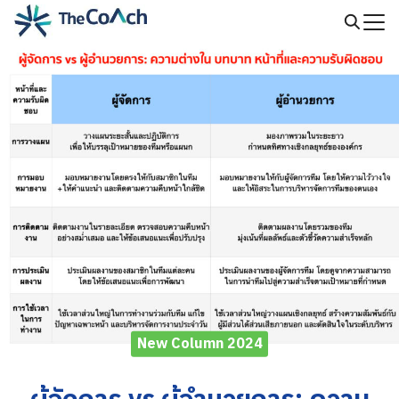
Skip
to
Search
content
for:
New Column 2024