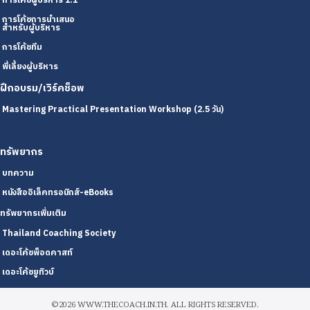
การโค้ชผู้บริหาร 1:1
การโค้ชการนำเสนอ
สำหรับผู้บริหาร
การโค้ชทีม
พี่เลี้ยงผู้บริหาร
ฝึกอบรม/เวิร์คช็อพ
Mastering Practical Presentation Workshop (2.5 วัน)
ทรัพยากร
บทความ
หนังสืออิเล็คทรอนิกส์-eBooks
ทรัพยากรเพิ่มเติม
Thailand Coaching Society
เดอะโค้ชพ็อดคาสท์
เดอะโค้ชยูทิวบ์
©2026 WWW.THECOACH.IN.TH. ALL RIGHTS RESERVED.