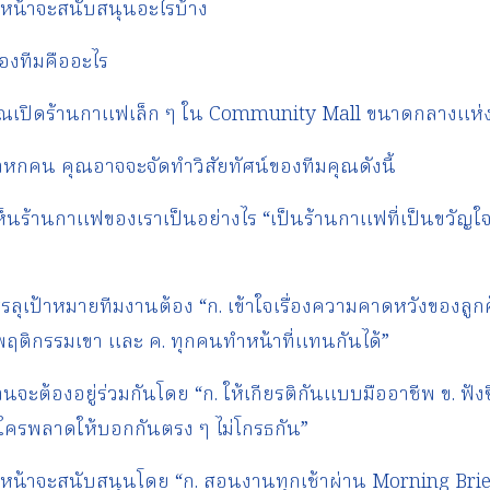
วหน้าจะสนับสนุนอะไรบ้าง
องทีมคืออะไร
คุณเปิดร้านกาแฟเล็ก ๆ ใน Community Mall ขนาดกลางแห่ง
หกคน คุณอาจจะจัดทำวิสัยทัศน์ของทีมคุณดังนี้
เห็นร้านกาแฟของเราเป็นอย่างไร “เป็นร้านกาแฟที่เป็นขวั
บรรลุเป้าหมายทีมงานต้อง “ก. เข้าใจเรื่องความคาดหวังของลูกค้า
พฤติกรรมเขา และ ค. ทุกคนทำหน้าที่แทนกันได้”
านจะต้องอยู่ร่วมกันโดย “ก. ให้เกียรติกันแบบมืออาชีพ ข. ฟังซ
็นใครพลาดให้บอกกันตรง ๆ ไม่โกรธกัน”
ัวหน้าจะสนับสนุนโดย “ก. สอนงานทุกเช้าผ่าน Morning Bri