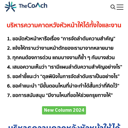
Skip
to
Search
content
for:
New Column 2024