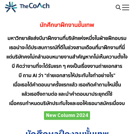
Skip
to
Search
content
for:
New Column 2024