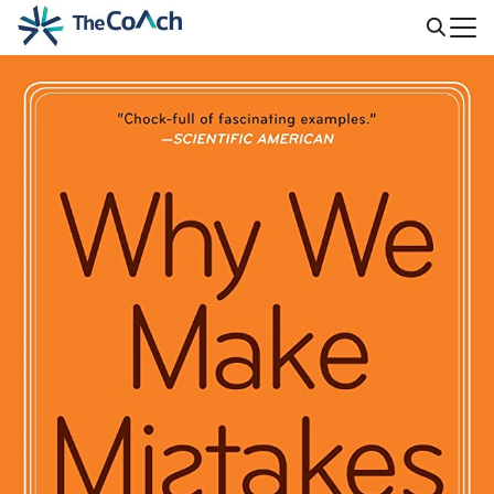
Skip
to
Search
content
for: