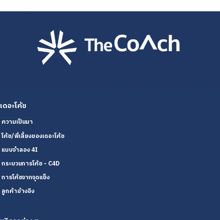
เดอะโค้ช
ความเป็นมา
โค้ช/พี่เลี้ยงของเดอะโค้ช
แบบจำลอง 4I
กระบวนการโค้ช - C4D
การโค้ชจากจุดแข็ง
ลูกค้าอ้างอิง