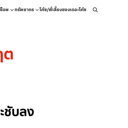
คช็อพ
ทรัพยากร
โค้ช/พี่เลี้ยงของเดอะโค้ช