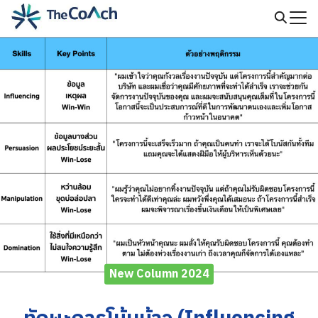
Skip
to
Search
content
for:
New Column 2024