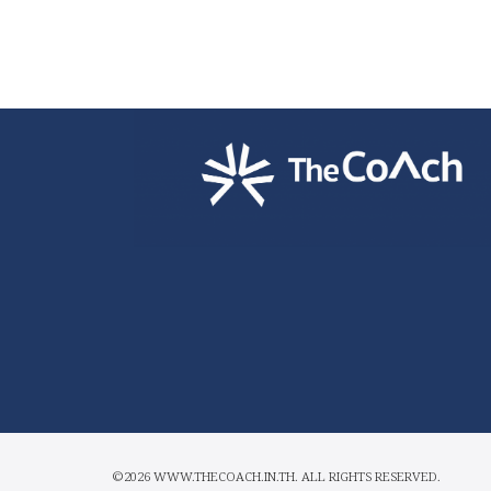
©2026 WWW.THECOACH.IN.TH. ALL RIGHTS RESERVED.