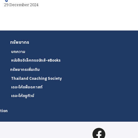
29 December 2024
ทรัพยากร
บทความ
หนังสืออิเล็คทรอนิกส์-eBooks
ทรัพยากรเพิ่มเติม
Thailand Coaching Society
เดอะโค้ชพ็อดคาสท์
เดอะโค้ชยูทิวบ์
tion