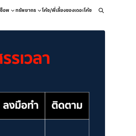
คช็อพ
ทรัพยากร
โค้ช/พี่เลี้ยงของเดอะโค้ช