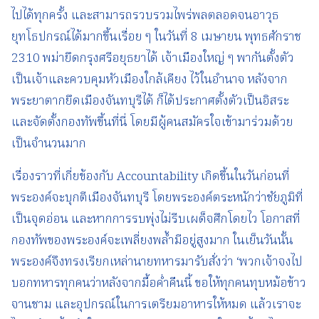
ไปได้ทุกครั้ง และสามารถรวบรวมไพร่พลตลอดจนอาวุธ
ยุทโธปกรณ์ได้มากขึ้นเรื่อย ๆ ในวันที่ 8 เมษายน พุทธศักราช
2310 พม่ายึดกรุงศรีอยุธยาได้ เจ้าเมืองใหญ่ ๆ พากันตั้งตัว
เป็นเจ้าและควบคุมหัวเมืองใกล้เคียง ไว้ในอำนาจ หลังจาก
พระยาตากยึดเมืองจันทบุรีได้ ก็ได้ประกาศตั้งตัวเป็นอิสระ
และจัดตั้งกองทัพขึ้นที่นี่ โดยมีผู้คนสมัครใจเข้ามาร่วมด้วย
เป็นจำนวนมาก
เรื่องราวที่เกี่ยข้องกับ Accountability เกิดขึ้นในวันก่อนที่
พระองค์จะบุกตีเมืองจันทบุรี โดยพระองค์ตระหนักว่าชัยภูมิที่
เป็นจุดอ่อน และหากการรบพุ่งไม่รีบเผด็จศึกโดยไว โอกาสที่
กองทัพของพระองค์จะเพลี่ยงพล้ำมีอยู่สูงมาก ในเย็นวันนั้น
พระองค์จึงทรงเรียกเหล่านายทหารมารับสั่งว่า ‘พวกเจ้าจงไป
บอกทหารทุกคนว่าหลังจากมื้อค่ำคืนนี้ ขอให้ทุกคนทุบหม้อข้าว
จานชาม และอุปกรณ์ในการเตรียมอาหารให้หมด แล้วเราจะ