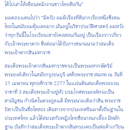
ได้ไปเล่าให้เพื่อนพนักงานชาวไทยฟังกัน”
ผมตอบแดนไปว่า “มีครับ ผมมีเรื่องที่ดีมากเรื่องหนึ่งซึ่งคน
ไทยในสมัยผมคุ้นเคยมาก มันอยู่ในวิชาประวัติศาสตร์ ผมหวัง
ว่าทุกวันนี้ในโรงเรียนเขายังคงสอนกันอยู่ เป็นเรื่องราวเกี่ยว
กับเจ้าพระยาตาก ซึ่งต่อมาได้รับการขนานนามว่าสมเด็จ
พระเจ้าตากสินมหาราช
สมเด็จพระเจ้าตากสินมหาราชทรงเป็นพระมหากษัตริย์
พระองค์เดียวในสมัยกรุงธนบุรี เสด็จพระราช สมภพ ณ วันที่
17 เมษายน พุทธศักราช 2277 ในแผ่นดินสมเด็จพระบรม
ราชาที่ 3 สมเด็จพระเจ้าอยู่หัว บรมโกศพระองค์ทรงเป็น
สามัญชน กำเนิดในตระกูลแต้ มีพระนามเดิมว่าสิน พระราช
บิดาเป็นจีนชื่อไหฮอง เดินทางจากประเทศจีนมาตั้งถิ่นฐานใน
ประเทศไทย แล้วได้สมรสกับหญิงไทยชื่อนางนกเอี้ยง มีหลัก
ฐาน บันทึกว่าสมเด็จพระเจ้าตากสินทรงเคยเป็นพ่อค้าเกวียน