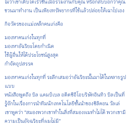
ไม่ว่าเขาเติบโตเร็วชึ้นเมื่อร่วมงานกับคุณ หรือกลับบอกว่าคุณ
ชวนมาทำงาน เป็นเพียงทรัพยากรที่ใช้แล้วปล่อยให้เฉาไปเอง
กิจวัตรของแม่เหล็กคนเก่งคือ
มองหาคนเก่งในทุกที่
มองหาอัฉริยะโดยกำเนิด
ใช้ผู้อื่นให้ได้ประโยชน์สูงสุด
กำจัดอุปสรรค
มองหาคนเก่งในทุกที่ ระลึกเสมอว่าอัฉริยะนั้นมาได้ในหลายรูป
แบบ
หนังสือพูดถึง บิล แคมป์เบล อดีตซีอีโอบริษัทอินทิว บิลเป็นที่
รู้จักในเรื่องการนำทีมนักเทคโนโลยีชั้นนำของซิลิคอน วัลเล่
เขาพูดว่า “สมองพวกเขาทำในสิ่งที่สมองผมทำไม่ได้ พวกเขามี
ความเป็นอัจฉริยะที่ผมไม่มี”