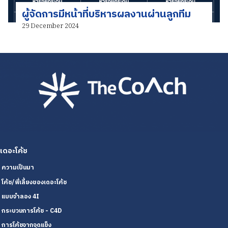
ผู้จัดการมีหน้าที่บริหารผลงานผ่านลูกทีม
29 December 2024
เดอะโค้ช
ความเป็นมา
โค้ช/พี่เลี้ยงของเดอะโค้ช
แบบจำลอง 4I
กระบวนการโค้ช - C4D
การโค้ชจากจุดแข็ง