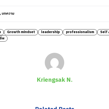
,
บทความ
h
Growth mindset
leadership
professionalism
Self
ชีพ
Kriengsak N.