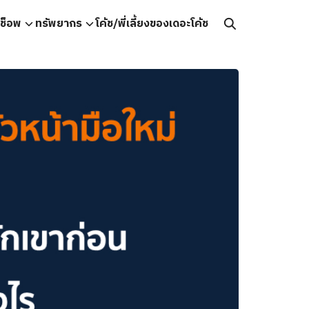
คช็อพ
ทรัพยากร
โค้ช/พี่เลี้ยงของเดอะโค้ช