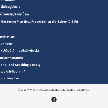
การโค้ชทีม
พี่เลี้ยงผู้บริหาร
ฝึกอบรม/เวิร์คช็อพ
Mastering Practical Presentation Workshop (2.5 วัน)
ทรัพยากร
บทความ
หนังสืออิเล็คทรอนิกส์-eBooks
ทรัพยากรเพิ่มเติม
Thailand Coaching Society
เดอะโค้ชพ็อดคาสท์
เดอะโค้ชยูทิวบ์
©2026 WWW.THECOACH.IN.TH. ALL RIGHTS RESERVED.