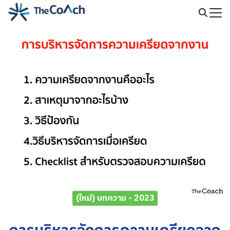
Skip
to
Search
content
for:
(ใหม่) บทความ - 2023