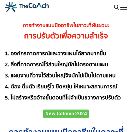
Skip
to
Search
content
for:
New Column 2024