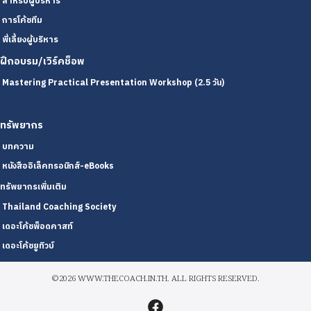
สำหรับผู้บริหาร
การโค้ชทีม
พี่เลี้ยงผู้บริหาร
ฝึกอบรม/เวิร์คช็อพ
Mastering Practical Presentation Workshop (2.5 วัน)
ทรัพยากร
บทความ
หนังสืออิเล็คทรอนิกส์-eBooks
ทรัพยากรเพิ่มเติม
Thailand Coaching Society
เดอะโค้ชพ็อดคาสท์
เดอะโค้ชยูทิวบ์
©2026 WWW.THECOACH.IN.TH. ALL RIGHTS RESERVED.