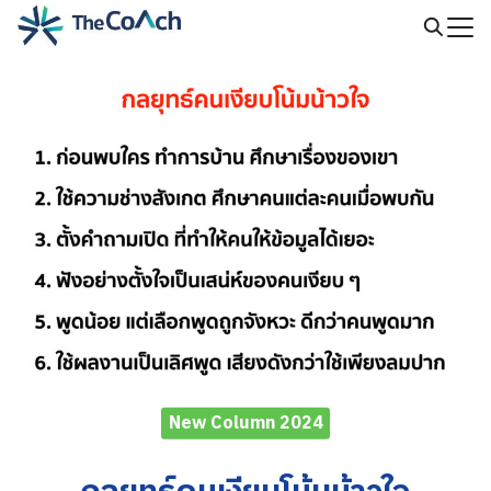
Skip
to
Search
content
for:
New Column 2024